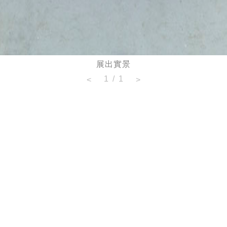
展出實景
1
/
1
<
>
 de l’autre côté （或許有著什麼在另一端）